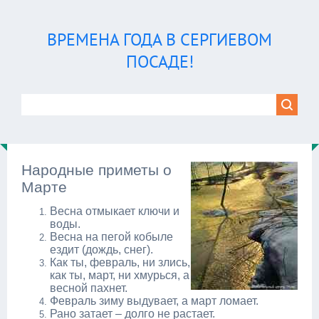
ВРЕМЕНА ГОДА В СЕРГИЕВОМ
ПОСАДЕ!
Народные приметы о
Марте
Весна отмыкает ключи и
воды.
Весна на пегой кобыле
ездит (дождь, снег).
Как ты, февраль, ни злись,
как ты, март, ни хмурься, а
весной пахнет.
Февраль зиму выдувает, а март ломает.
Рано затает – долго не растает.