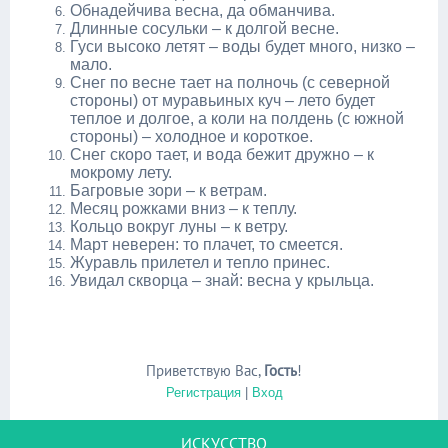
Обнадейчива весна, да обманчива.
Длинные сосульки – к долгой весне.
Гуси высоко летят – воды будет много, низко –
мало.
Снег по весне тает на полночь (с северной
стороны) от муравьиных куч – лето будет
теплое и долгое, а коли на полдень (с южной
стороны) – холодное и короткое.
Снег скоро тает, и вода бежит дружно – к
мокрому лету.
Багровые зори – к ветрам.
Месяц рожками вниз – к теплу.
Кольцо вокруг луны – к ветру.
Март неверен: то плачет, то смеется.
Журавль прилетел и тепло принес.
Увидал скворца – знай: весна у крыльца.
Приветствую Вас
,
Гость
!
Регистрация
|
Вход
ИСКУССТВО