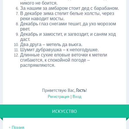
никого не боится.
За нашим за амбаром стоит дед с барабаном.
В декабре зима стелит белые холсты, через
реки наводит мосты.
Декабрь глаз снегами тешит, да ухо морозом
рвет.
Декабрь и замостит, и загвоздит, и саням ход
даст.
Два друга – метель да вьюга.
Шумит дубравушка – к непогодушке.
Длинные сухие еловые веточки к метели
сгибаются, к спокойной погоде –
распрямляются.
Приветствую Вас
,
Гость
!
Регистрация
|
Вход
ИСКУССТВО
Поэзия